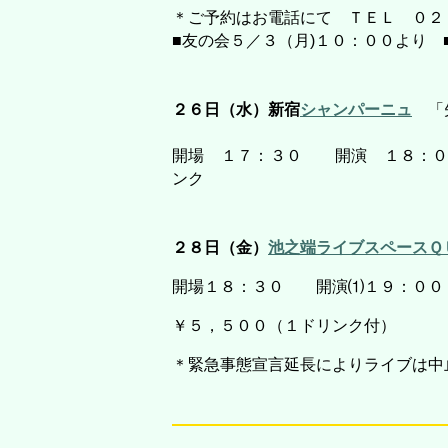
＊ご予約はお電話にて ＴＥＬ ０２
■友の会５／３（月)１０：００より 
２６日（水）新宿
シャンパーニュ
「矢
開場 １７：３０ 開演 １８：０
ンク
２８日（金）
池之端ライブスペースＱ
開場１８：３０ 開演⑴１９：０
￥５，５００（１ドリンク付）
＊緊急事態宣言延長によりライブは中