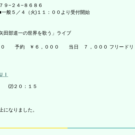
７９−２４−８６８６
■一般５／４（火)１１：００より受付開始
田部道一の世界を歌う」ライブ
０ 予約 ￥６，０００ 当日 ７，０００ フリードリ
ＵＩ
０ ⑵２０：１５
止になりました。