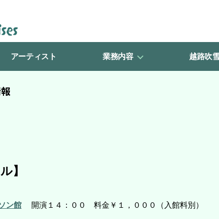
アーティスト
業務内容
越路吹
情報
ール】
ソン館
開演１４：００ 料金￥１，０００（入館料別）