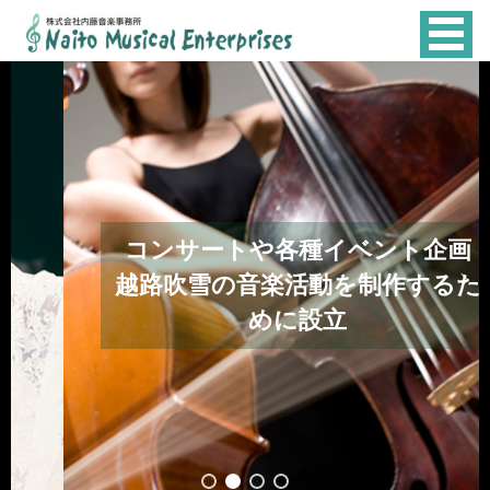
NAITO
MUSICAL
ENTERPRISES
コンサートや各種イベント企画
越路吹雪の音楽活動を制作するた
めに設立