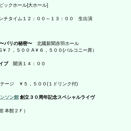
ックホール[大ホール]
ンチタイム１２：００～１３：００ 生出演
」〜パリの秘密〜
北國新聞赤羽ホール
￥７，５００ A￥６，５００(バルコニー席）
イブ
開演１４：００
テージ ￥５，５００(１ドリンク付)
ンソン館
創立３０周年記念スペシャルライヴ
館 本館２Ｆ）