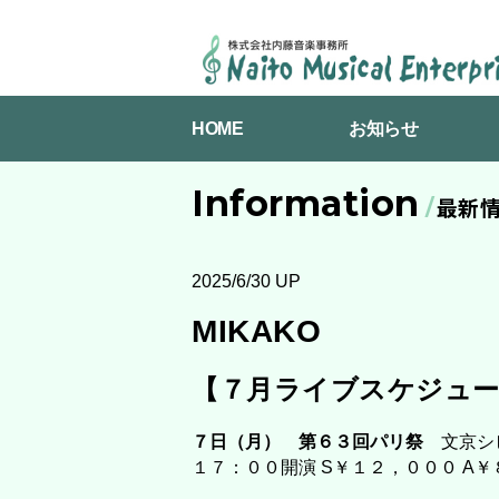
NAITO
MUSICAL
HOME
お知らせ
ENTERPRISES
Information
最新
2025/6/30 UP
MIKAKO
【７月ライブスケジュ
７日（月） 第６３回パリ祭
文京シビ
１７：００開演 S￥１２，０００ A￥