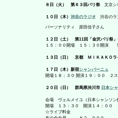
８日（火） 第６３回パリ祭
文京シビ
１０日（木）
渋谷のラジオ
渋谷のラ
パーソナリティ 原田佳子さん
１２日（土） 第11回「金沢パリ祭
１５：００開場 １５：３０開演 S
１３日（日） 京都 ＭＩＫＡＫＯラ
１７日（木）新宿
シャンパーニュ
開場１８：３０ 開演１９：００ ２ス
２０日（日）
群馬県渋川市
日本シャ
会場 ヴェルメイユ（日本シャンソン
開場 １３：３０ 開演１４：００
☆ライブ料金
友の会会員 ￥２，０００