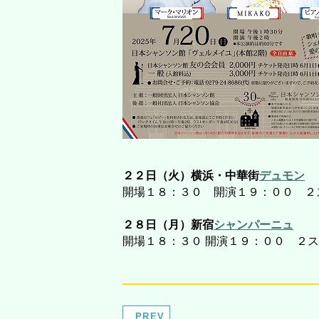
２２日（火）横浜・中華街
デュモン
開場１８：３０ 開演１９：００ ２
２８日（月）新宿
シャンパーニュ
開場１８：３０ 開演１９：００ ２ス
PREV