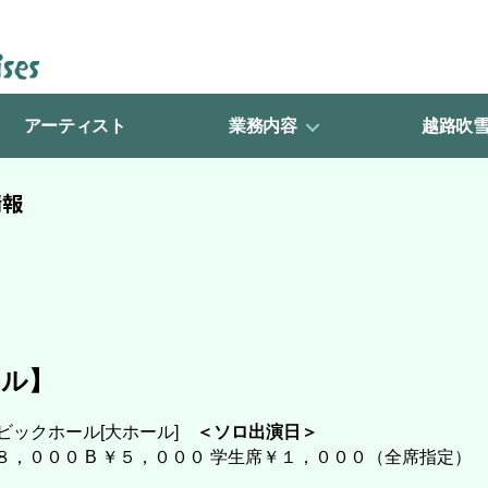
アーティスト
業務内容
越路吹
情報
ール】
ックホール[大ホール]
＜ソロ出演日＞
８，０００ B ￥５，０００ 学生席￥１，０００（全席指定）