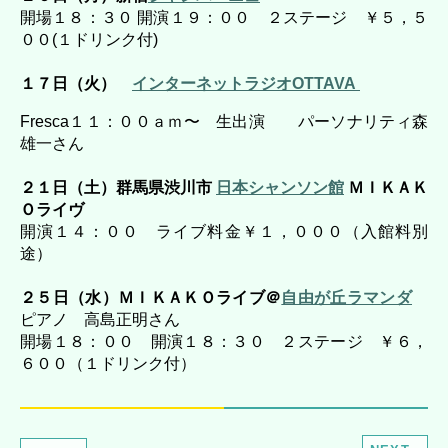
開場１８：３０ 開演１９：００ ２ステージ ￥５，５
００(１ドリンク付)
１７日（火）
インターネットラジオOTTAVA
Fresca１１：００ａｍ〜 生出演 パーソナリティ森
雄一さん
２１日（土）群馬県渋川市
日本シャンソン館
ＭＩＫＡＫ
Ｏライヴ
開演１４：００ ライブ料金￥１，０００（入館料別
途）
２５日（水）ＭＩＫＡＫＯライブ＠
自由が丘ラマンダ
ピアノ 高島正明さん
開場１８：００ 開演１８：３０ ２ステージ ￥６，
６００（１ドリンク付）