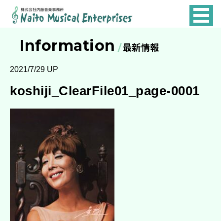
NAITO
MUSICAL
Information
最新情報
ENTERPRISES
2021/7/29 UP
koshiji_ClearFile01_page-0001