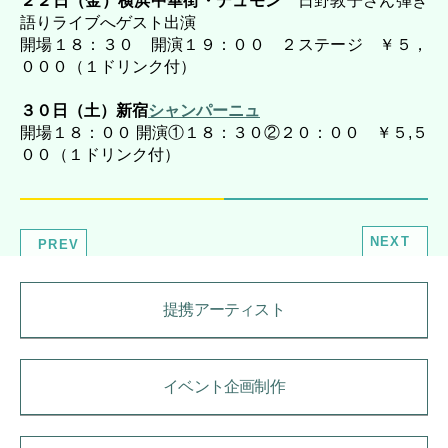
２２日（金）横浜中華街・デュモン
日野敦子さん弾き
語りライブへゲスト出演
開場１８：３０ 開演１９：００ ２ステージ ￥５，
０００（１ドリンク付）
３０日（土）新宿
シャンパーニュ
開場１８：００ 開演①１８：３０②２０：００ ￥５,５
００（１ドリンク付）
NEXT
PREV
提携アーティスト
イベント企画制作