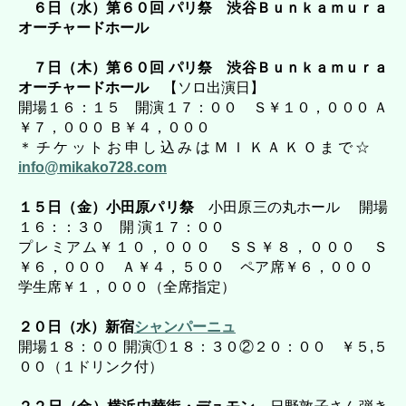
６日（水）第６０回 パリ祭 渋谷Ｂｕｎｋａｍｕｒａ
オーチャードホール
７日（木）第６０回 パリ祭 渋谷Ｂｕｎｋａｍｕｒａ
オーチャードホール
【ソロ出演日】
開場１６：１５ 開演１７：００ Ｓ￥１０，０００ Ａ
￥７，０００ Ｂ￥４，０００
＊チケットお申し込みはＭＩＫＡＫＯまで☆
info@mikako728.com
１５日（金）小田原パリ祭
小田原三の丸ホール 開場
１６：：３０ 開 演１７：００
プレミアム￥１０，０００ ＳＳ￥８，０００ Ｓ
￥６，０００ Ａ￥４，５００ ペア席￥６，０００
学生席￥１，０００（全席指定）
２０日（水）新宿
シャンパーニュ
開場１８：００ 開演①１８：３０②２０：００ ￥５,５
００（１ドリンク付）