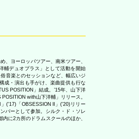
始め、ヨーロッパツアー、南米ツアー、
下洋輔デュオプラス」として活動を開始
民俗音楽とのセッションなど、幅広いジ
構成・演出も手がけ、楽曲提供も行な
S POSITION」結成。'15年、山下洋
ITION with山下洋輔」リリース。
)「OBSESSION II」(’20)リリー
音楽メンバーとして参加。シルク・ド・ソレ
。都内に2カ所のドラムスクールのほか、