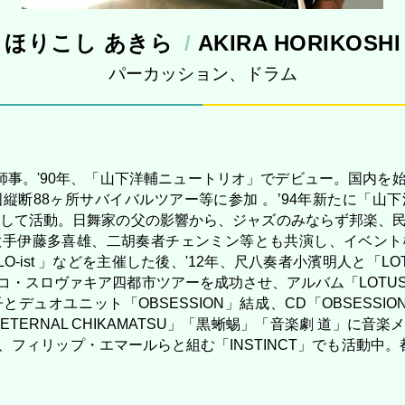
ほりこし あきら
AKIRA HORIKOSHI
パーカッション、ドラム
に師事。'90年、「山下洋輔ニュートリオ」でデビュー。国内を
縦断88ヶ所サバイバルツアー等に参加 。’94年新たに「山
として活動。日舞家の父の影響から、ジャズのみならず邦楽、
歌手伊藤多喜雄、二胡奏者チェンミン等とも共演し、イベント
LO-ist 」などを主催した後、'12年、尺八奏者小濱明人と「LOTU
スロヴァキア四都市ツアーを成功させ、アルバム「LOTUS POS
ュオユニット「OBSESSION」結成、CD「OBSESSION」(’17
ERNAL CHIKAMATSU」「黒蜥蜴」「音楽劇 道」に
フィリップ・エマールらと組む「INSTINCT」でも活動中