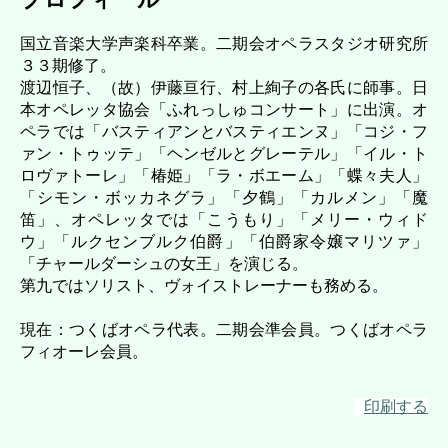
国立音楽大学声楽科卒業。二期会オペラスタジオ研究所
３３期修了。
渡辺恒子、（故）伊藤亘行、村上絢子の各氏に師事。日
本オペレッタ協会「ふれっしゅコンサート」に出演。オ
ペラでは「バスティアンとバスティエンヌ」「コジ・フ
ァン・トゥッテ」「ヘンゼルとグレーテル」「イル・ト
ロヴァトーレ」「椿姫」「ラ・ボエーム」「蝶々夫人」
「シモン・ボッカネグラ」「夕鶴」「カルメン」「魔
笛」、オペレッタでは「こうもり」「メリー・ウィド
ウ」「ルクセンブルク伯爵」「伯爵家令嬢マリツァ」
「チャールダーシュの女王」を演じる。
第九ではソリスト、ヴォイストレーナーも務める。
現在：つくばオペラ代表。二期会準会員。つくばオペラ
フィオーレ会員。
印刷する