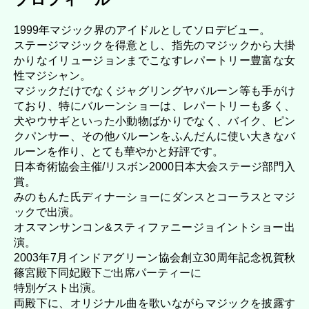
1999年マジック界のアイドルとしてソロデビュー。
ステージマジックを得意とし、指先のマジックから大掛
かりなイリュージョンまでこなすレパートリー豊富な女
性マジシャン。
マジックだけでなくジャグリングヤバルーン等も手がけ
ており、特にバルーンショーは、レパートリーも多く、
犬やウサギといった小動物ばかりでなく、バイク、ピン
クパンサー、その他バルーンをふんだんに使い大きなバ
ルーンを作り、とても華やかと好評です。
日本奇術協会主催/リスボン2000日本大会ステージ部門入
賞。
みのもんた氏ディナーショーにダンスとコーラスとマジ
ックで出演。
オスマンサンコン&スティファニージョイントショー出
演。
2003年7月インドアグリーン協会創立30周年記念祝賀秋
篠宮殿下同妃殿下ご出席パーティーに
特別ゲスト出演。
両殿下に、オリジナル曲を歌いながらマジックを披露す