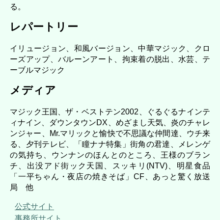
る。
レパートリー
イリュージョン、和風バージョン、中華マジック、クロ
ーズアップ、バルーンアート、拘束着の脱出、水芸、テ
ーブルマジック
メディア
マジック王国、ザ・ベストテン2002、ぐるぐるナインテ
ィナイン、ダウンタウンDX、めざまし天気、炎のチャレ
ンジャー、Mr.マリックと愉快で不思議な仲間達、ウチ来
る、夕刊テレビ、「瞳ナナ特集」街角の君達、メレンゲ
の気持ち、ウンナンのほんとのところ、王様のブラン
チ、出没アド街ック天国、スッキリ(NTV)、明星食品
「一平ちゃん・夜店の焼きそば」CF、あっと驚く放送
局 他
公式サイト
事務所サイト