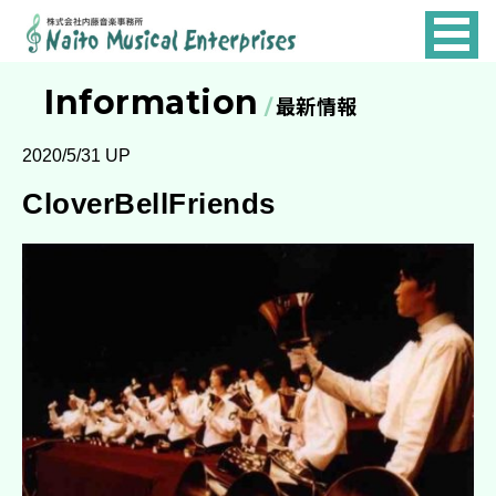
NAITO
MUSICAL
Information
最新情報
ENTERPRISES
2020/5/31 UP
CloverBellFriends