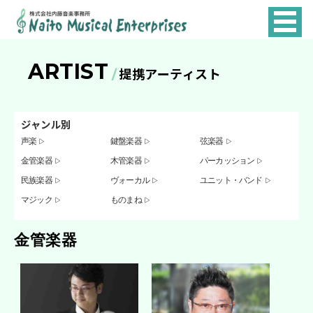
NAITO
MUSICAL
ARTIST
ENTERPRISES
提携アーティスト
ジャンル別
声楽
鍵盤楽器
弦楽器
金管楽器
木管楽器
パーカッション
民族楽器
ヴォーカル
ユニット・バンド
マジック
ものまね
金管楽器